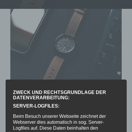
ZWECK UND RECHTSGRUNDLAGE DER
DATENVERARBEITUNG:
Etiam ornare sodales odio nec sollicitudin.
SERVER-LOGFILES:
Curabitur blandit metus at feugiat ullamcorper.
Curabitur tempor volutpat nulla et eleifend.
Beim Besuch unserer Webseite zeichnet der
Webserver dies automatisch in sog. Server-
Proin dictum suscipit tincidunt. Integer
Logfiles auf. Diese Daten beinhalten den