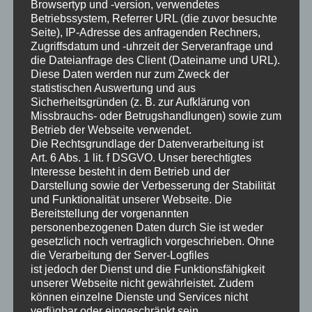
fermentum accumsan ipsum. Nulla nulla
Browsertyp und -version, verwendetes
lectus, laoreet ac sem et, viverra interdum
Betriebssystem, Referrer URL (die zuvor besuchte
Seite), IP-Adresse des anfragenden Rechners,
odio. Vestibulum porttitor dolor in consequat
Zugriffsdatum und -uhrzeit der Serveranfrage und
commodo. Vestibulum ante ipsum primis in
die Dateianfrage des Client (Dateiname und URL).
Diese Daten werden nur zum Zweck der
faucibus orci luctus et ultrices posuere cubilia
statistischen Auswertung und aus
Curae; Suspendisse at luctus velit.
Sicherheitsgründen (z. B. zur Aufklärung von
Missbrauchs- oder Betrugshandlungen) sowie zum
Betrieb der Webseite verwendet.
Maecenas sit amet odio quis est cursus cursus.
Die Rechtsgrundlage der Datenverarbeitung ist
Aenean bibendum gravida lacus in auctor. Morbi a
Art. 6 Abs. 1 lit. f DSGVO. Unser berechtigtes
nulla metus. Curabitur sed volutpat justo, a pulvinar
Interesse besteht in dem Betrieb und der
Darstellung sowie der Verbesserung der Stabilität
erat. In at nulla ligula. Phasellus augue libero,
und Funktionalität unserer Webseite. Die
bibendum et turpis non, volutpat sagittis libero.
Bereitstellung der vorgenannten
Quisque facilisis lorem non risus feugiat suscipit.
personenbezogenen Daten durch Sie ist weder
Quisque sodales vulputate facilisis. Quisque
gesetzlich noch vertraglich vorgeschrieben. Ohne
die Verarbeitung der Server-Logfiles
lobortis erat est, viverra tempor sem venenatis
ist jedoch der Dienst und die Funktionsfähigkeit
eget. Mauris consectetur risus eget augue
unserer Webseite nicht gewährleistet. Zudem
dignissim, eu lobortis ante ornare. Phasellus nec
können einzelne Dienste und Services nicht
pharetra ex, quis dictum nulla. Quisque et massa
verfügbar oder eingeschränkt sein.